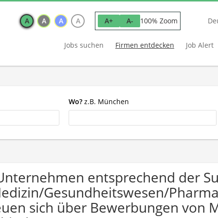
A
A
A
A
100% Zoom
A+
A-
De
Jobs suchen
Firmen entdecken
Job Alert
Wo?
z.B. München
Unternehmen entsprechend der S
edizin/Gesundheitswesen/Pharma
euen sich über Bewerbungen von 