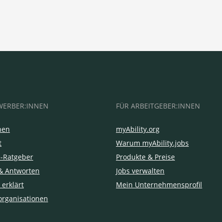
WERBER:INNEN
FÜR ARBEITGEBER:INNEN
hen
myAbility.org
t
Warum myAbility.jobs
e-Ratgeber
Produkte & Preise
& Antworten
Jobs verwalten
 erklärt
Mein Unternehmensprofil
organisationen