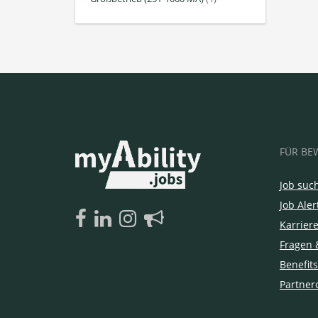
FÜR BE
Job suc
Job Aler
Karrier
Fragen 
Benefits
Partner