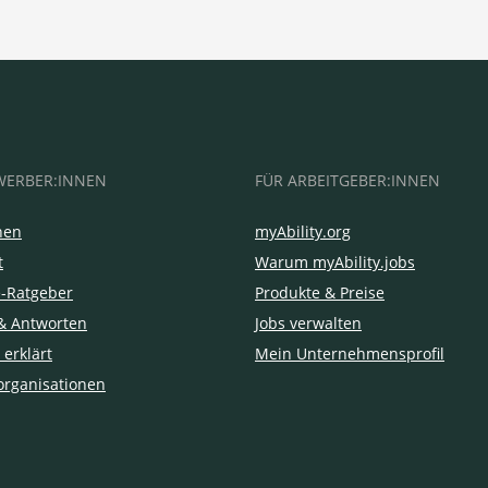
WERBER:INNEN
FÜR ARBEITGEBER:INNEN
hen
myAbility.org
t
Warum myAbility.jobs
e-Ratgeber
Produkte & Preise
& Antworten
Jobs verwalten
 erklärt
Mein Unternehmensprofil
organisationen