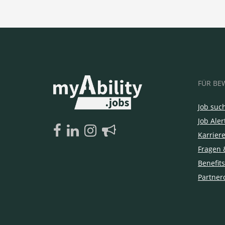
FÜR BE
Job suc
Job Aler
Karrier
Fragen 
Benefits
Partner