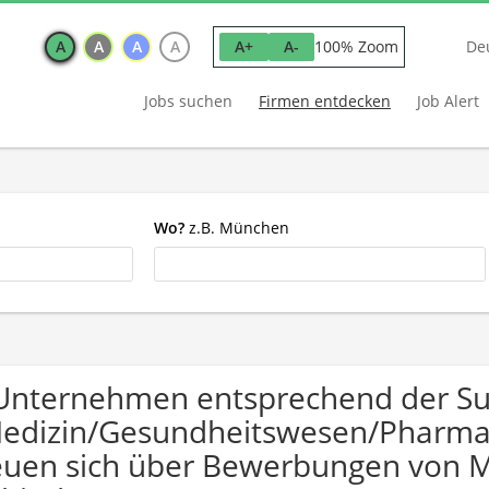
A
A
A
A
100% Zoom
A+
A-
De
Jobs suchen
Firmen entdecken
Job Alert
Wo?
z.B. München
Unternehmen entsprechend der S
edizin/Gesundheitswesen/Pharma
euen sich über Bewerbungen von 