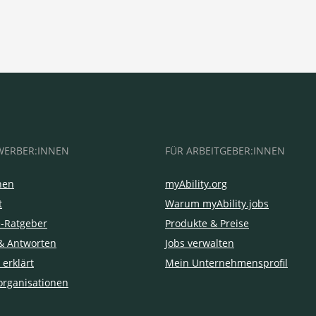
WERBER:INNEN
FÜR ARBEITGEBER:INNEN
hen
myAbility.org
t
Warum myAbility.jobs
e-Ratgeber
Produkte & Preise
& Antworten
Jobs verwalten
 erklärt
Mein Unternehmensprofil
organisationen