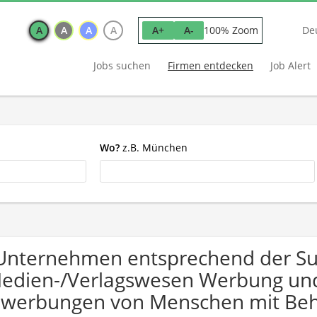
A
A
A
A
100% Zoom
A+
A-
De
Jobs suchen
Firmen entdecken
Job Alert
Wo?
z.B. München
Unternehmen entsprechend der S
edien-/Verlagswesen Werbung und 
werbungen von Menschen mit Beh