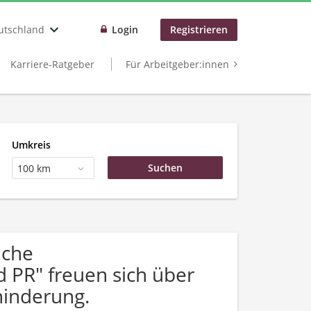
utschland
Login
Registrieren
Karriere-Ratgeber
Für Arbeitgeber:innen
Umkreis
100 km
uche
PR" freuen sich über
inderung.