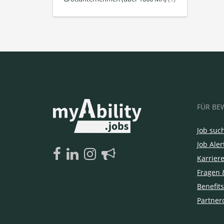
FÜR BE
Job suc
Job Aler
Karrier
Fragen 
Benefits
Partner