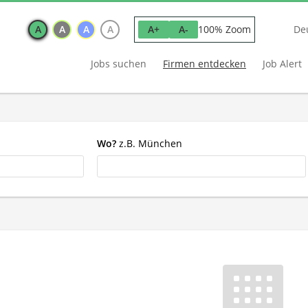
A
A
A
A
100% Zoom
A+
A-
De
Jobs suchen
Firmen entdecken
Job Alert
Wo?
z.B. München