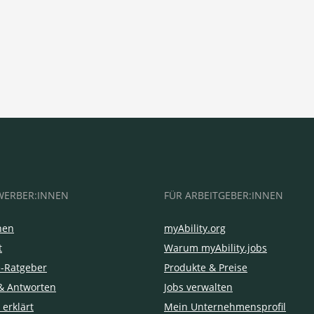
WERBER:INNEN
FÜR ARBEITGEBER:INNEN
hen
myAbility.org
t
Warum myAbility.jobs
e-Ratgeber
Produkte & Preise
& Antworten
Jobs verwalten
 erklärt
Mein Unternehmensprofil