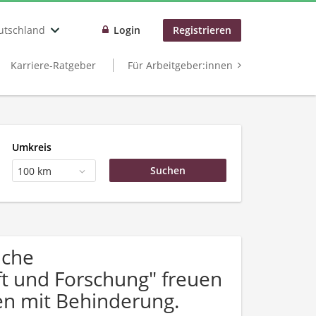
utschland
Login
Registrieren
Karriere-Ratgeber
Für Arbeitgeber:innen
Umkreis
100 km
uche
t und Forschung" freuen
n mit Behinderung.