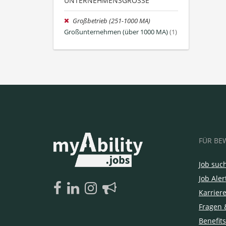
UNTERNEHMENSGRÖSSE
Großbetrieb (251-1000 MA)
Großunternehmen (über 1000 MA)
(1)
FÜR BE
Job suc
Job Aler
Karrier
Fragen 
Benefits