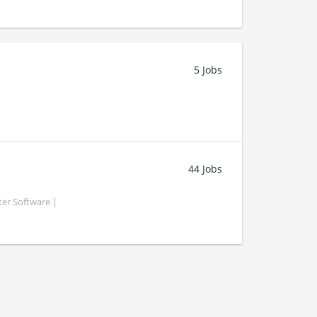
5 Jobs
44 Jobs
ter Software |