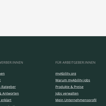
WERBER:INNEN
FÜR ARBEITGEBER:INNEN
hen
myAbility.org
t
Warum myAbility.jobs
e-Ratgeber
Produkte & Preise
& Antworten
Jobs verwalten
 erklärt
Mein Unternehmensprofil