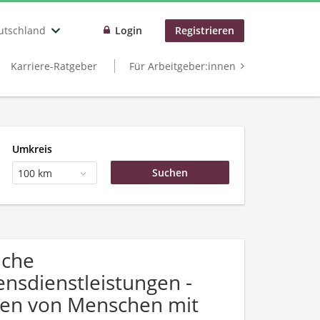
utschland
Login
Registrieren
Karriere-Ratgeber
Für Arbeitgeber:innen
Umkreis
100 km
uche
sdienstleistungen -
gen von Menschen mit