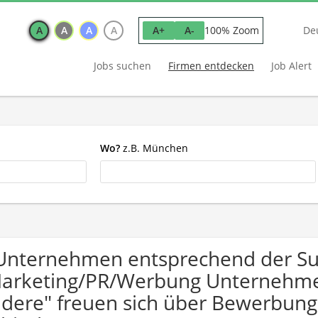
A
A
A
A
100% Zoom
A+
A-
De
Jobs suchen
Firmen entdecken
Job Alert
Wo?
z.B. München
Unternehmen entsprechend der S
arketing/PR/Werbung Unternehmen
dere" freuen sich über Bewerbun