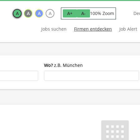
A
A
A
A
100% Zoom
A+
A-
De
Jobs suchen
Firmen entdecken
Job Alert
Wo?
z.B. München