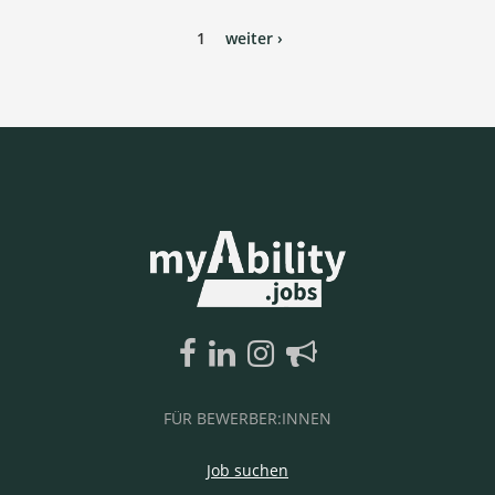
1
weiter ›
FÜR BEWERBER:INNEN
Job suchen