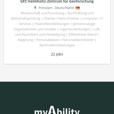
GFZ Helmholtz-Zentrum für Geoforschung
Potsdam
,
Deutschland
Wissenschaft und Forschung | Buchhaltung und
Wirtschaftsprüfung | Chemie / Petro-Chemie | Computer / IT
Services | Finanzdienstleistungen | gemeinnützige
Organisationen und Soziales | Ingenieurleistungen | Luft-
und Raumfahrt und Verteidigung | Öffentlicher Dienst /
Regierung | Personalwesen / Personaldienstleister |
Rechtsdienstleistungen
22 Jobs