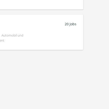
20 Jobs
 | Automobil und
ent