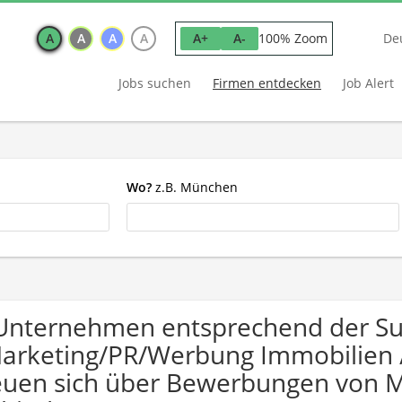
A
A
A
A
100% Zoom
A+
A-
De
Jobs suchen
Firmen entdecken
Job Alert
Wo?
z.B. München
Unternehmen entsprechend der S
arketing/PR/Werbung Immobilie
euen sich über Bewerbungen von 