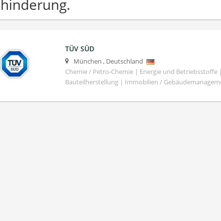
hinderung.
TÜV SÜD
München
,
Deutschland
Chemie / Petro-Chemie | Energie und Betriebsstoffe
Bauteilherstellung | Immobilien / Gebäudemanagem