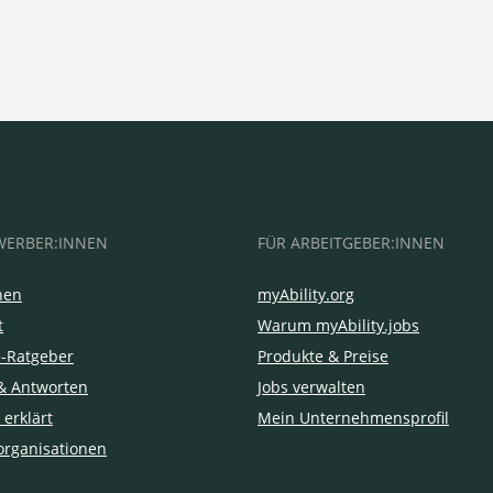
WERBER:INNEN
FÜR ARBEITGEBER:INNEN
hen
myAbility.org
t
Warum myAbility.jobs
e-Ratgeber
Produkte & Preise
& Antworten
Jobs verwalten
 erklärt
Mein Unternehmensprofil
organisationen