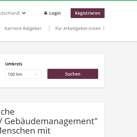
utschland
Login
Registrieren
Karriere-Ratgeber
Für Arbeitgeber:innen
Umkreis
100 km
uche
n / Gebäudemanagement"
Menschen mit