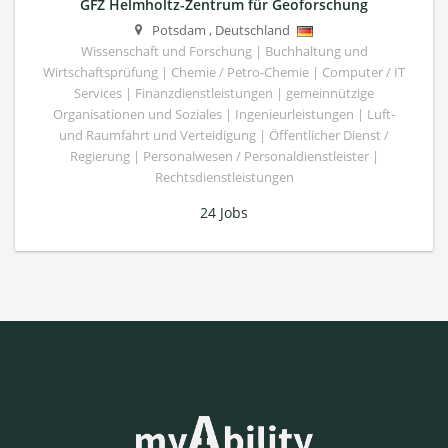
GFZ Helmholtz-Zentrum für Geoforschung
Potsdam
,
Deutschland
Wissenschaft und Forschung | Buchhaltung und
Wirtschaftsprüfung | Chemie / Petro-Chemie | Computer / IT
Services | Finanzdienstleistungen | gemeinnützige
Organisationen und Soziales | Ingenieurleistungen | Luft-
und Raumfahrt und Verteidigung | Öffentlicher Dienst /
Regierung | Personalwesen / Personaldienstleister |
Rechtsdienstleistungen
24 Jobs