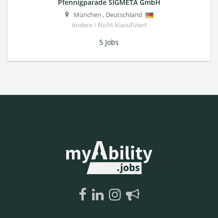
Pfennigparade SIGMETA GmbH
München
,
Deutschland
Andere / Nicht klassifiziert
5 Jobs