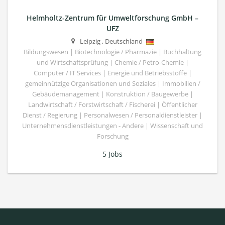
Helmholtz-Zentrum für Umweltforschung GmbH –
UFZ
Leipzig
,
Deutschland
Bildungswesen | Biotechnologie / Pharmazie | Buchhaltung
und Wirtschaftsprüfung | Chemie / Petro-Chemie |
Computer / IT Services | Energie und Betriebsstoffe |
gemeinnützige Organisationen und Soziales | Immobilien /
Gebäudemanagement | Konstruktion / Baugewerbe |
Landwirtschaft / Forstwirtschaft / Fischerei | Öffentlicher
Dienst / Regierung | Personalwesen / Personaldienstleister |
Unternehmensdienstleistungen - Andere | Wissenschaft und
Forschung
5 Jobs