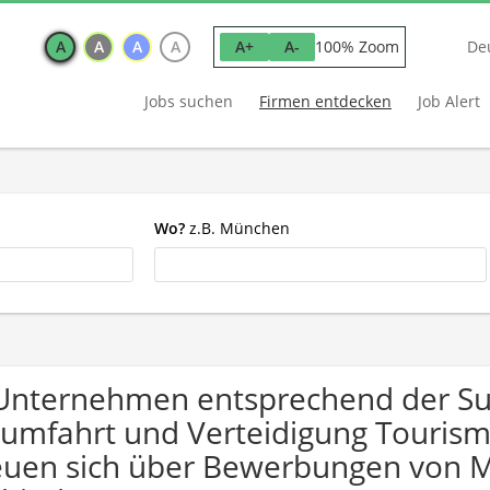
A
A
A
A
100% Zoom
A+
A-
De
Jobs suchen
Firmen entdecken
Job Alert
Wo?
z.B. München
Unternehmen entsprechend der Su
umfahrt und Verteidigung Touris
euen sich über Bewerbungen von 