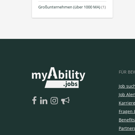
Großunternehmen (über 1000 MA)
(1)
FÜR BE
Job suc
Job Aler
Karrier
Fragen 
Benefits
Partner