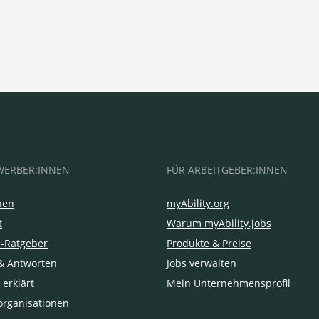
WERBER:INNEN
FÜR ARBEITGEBER:INNEN
hen
myAbility.org
t
Warum myAbility.jobs
e-Ratgeber
Produkte & Preise
& Antworten
Jobs verwalten
 erklärt
Mein Unternehmensprofil
organisationen