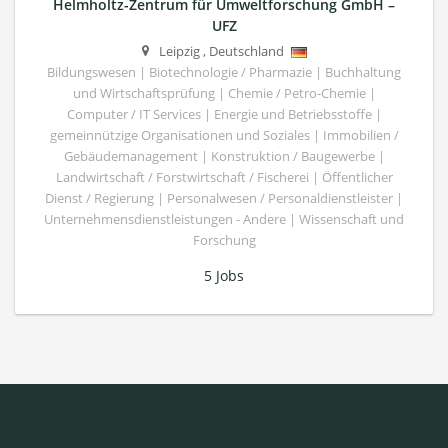
Helmholtz-Zentrum für Umweltforschung GmbH –
UFZ
Leipzig
,
Deutschland
Bildungswesen | Biotechnologie / Pharmazie | Buchhaltung
und Wirtschaftsprüfung | Chemie / Petro-Chemie |
Computer / IT Services | Energie und Betriebsstoffe |
gemeinnützige Organisationen und Soziales | Immobilien /
Gebäudemanagement | Konstruktion / Baugewerbe |
Landwirtschaft / Forstwirtschaft / Fischerei | Öffentlicher
Dienst / Regierung | Personalwesen / Personaldienstleister |
Unternehmensdienstleistungen - Andere | Wissenschaft und
Forschung
5 Jobs