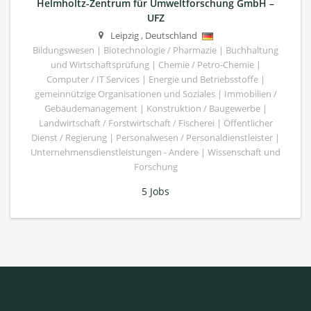
Helmholtz-Zentrum für Umweltforschung GmbH –
UFZ
Leipzig
,
Deutschland
Bildungswesen | Biotechnologie / Pharmazie | Buchhaltung
und Wirtschaftsprüfung | Chemie / Petro-Chemie |
Computer / IT Services | Energie und Betriebsstoffe |
gemeinnützige Organisationen und Soziales | Immobilien /
Gebäudemanagement | Konstruktion / Baugewerbe |
Landwirtschaft / Forstwirtschaft / Fischerei | Öffentlicher
Dienst / Regierung | Personalwesen / Personaldienstleister |
Unternehmensdienstleistungen - Andere | Wissenschaft und
Forschung
5 Jobs