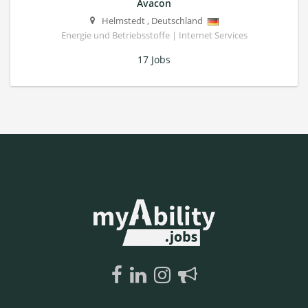
Avacon
Helmstedt
,
Deutschland
Energie und Betriebsstoffe | Internet Services
17 Jobs