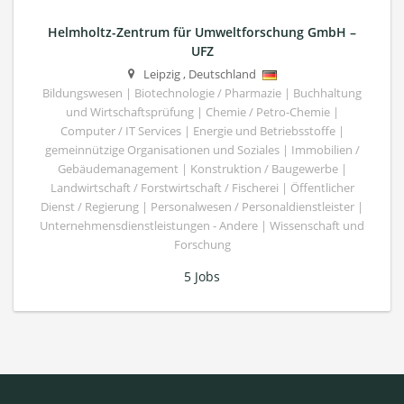
Helmholtz-Zentrum für Umweltforschung GmbH –
UFZ
Leipzig
,
Deutschland
Bildungswesen | Biotechnologie / Pharmazie | Buchhaltung
und Wirtschaftsprüfung | Chemie / Petro-Chemie |
Computer / IT Services | Energie und Betriebsstoffe |
gemeinnützige Organisationen und Soziales | Immobilien /
Gebäudemanagement | Konstruktion / Baugewerbe |
Landwirtschaft / Forstwirtschaft / Fischerei | Öffentlicher
Dienst / Regierung | Personalwesen / Personaldienstleister |
Unternehmensdienstleistungen - Andere | Wissenschaft und
Forschung
5 Jobs