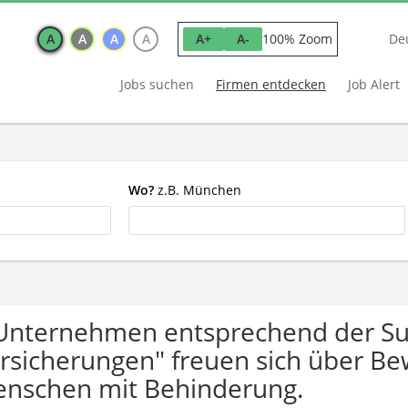
A
A
A
A
100% Zoom
A+
A-
De
Jobs suchen
Firmen entdecken
Job Alert
Wo?
z.B. München
Unternehmen entsprechend der Su
rsicherungen" freuen sich über B
nschen mit Behinderung.