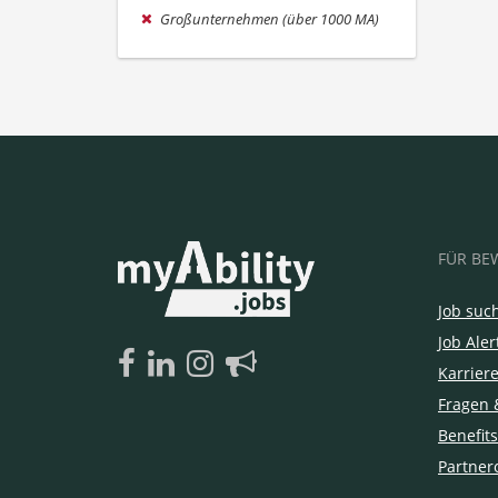
Großunternehmen (über 1000 MA)
FÜR BE
Job suc
Job Aler
Karrier
Fragen 
Benefits
Partner