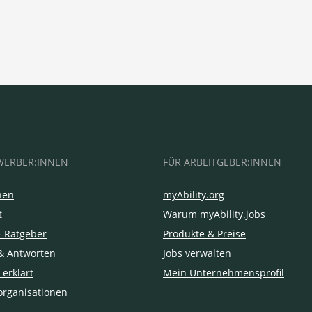
WERBER:INNEN
FÜR ARBEITGEBER:INNEN
hen
myAbility.org
t
Warum myAbility.jobs
e-Ratgeber
Produkte & Preise
& Antworten
Jobs verwalten
 erklärt
Mein Unternehmensprofil
organisationen