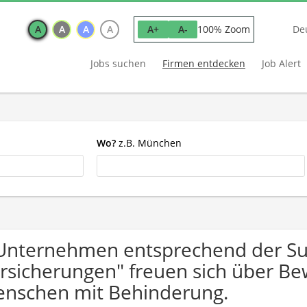
A
A
A
A
100% Zoom
A+
A-
De
Jobs suchen
Firmen entdecken
Job Alert
Wo?
z.B. München
Unternehmen entsprechend der Su
rsicherungen" freuen sich über B
nschen mit Behinderung.