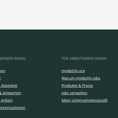
WERBER:INNEN
FÜR ARBEITGEBER:INNEN
hen
myAbility.org
t
Warum myAbility.jobs
e-Ratgeber
Produkte & Preise
& Antworten
Jobs verwalten
 erklärt
Mein Unternehmensprofil
organisationen