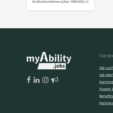
Großunternehmen (über 1000 MA)
(4)
FÜR BE
Job suc
Job Aler
Karrier
Fragen 
Benefits
Partner