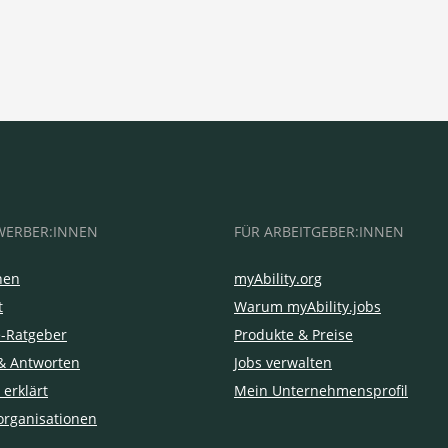
WERBER:INNEN
FÜR ARBEITGEBER:INNEN
hen
myAbility.org
t
Warum myAbility.jobs
e-Ratgeber
Produkte & Preise
& Antworten
Jobs verwalten
 erklärt
Mein Unternehmensprofil
organisationen