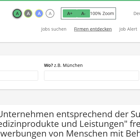
A
A
A
A
100% Zoom
A+
A-
De
Jobs suchen
Firmen entdecken
Job Alert
Wo?
z.B. München
Unternehmen entsprechend der Su
dizinprodukte und Leistungen" fre
werbungen von Menschen mit Beh