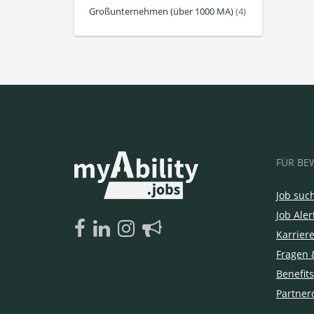
Großunternehmen (über 1000 MA)
(4)
FÜR BE
Job suc
Job Aler
Karrier
Fragen 
Benefits
Partner