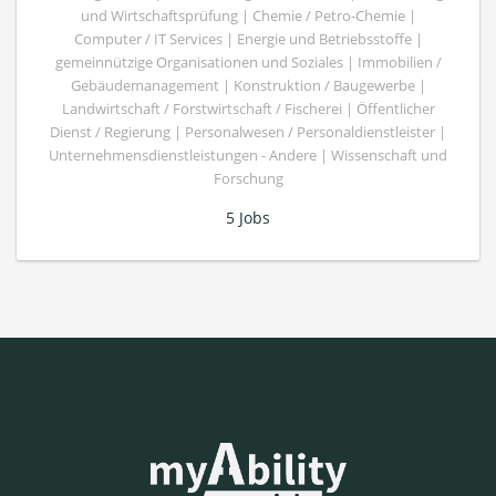
und Wirtschaftsprüfung | Chemie / Petro-Chemie |
Computer / IT Services | Energie und Betriebsstoffe |
gemeinnützige Organisationen und Soziales | Immobilien /
Gebäudemanagement | Konstruktion / Baugewerbe |
Landwirtschaft / Forstwirtschaft / Fischerei | Öffentlicher
Dienst / Regierung | Personalwesen / Personaldienstleister |
Unternehmensdienstleistungen - Andere | Wissenschaft und
Forschung
5 Jobs