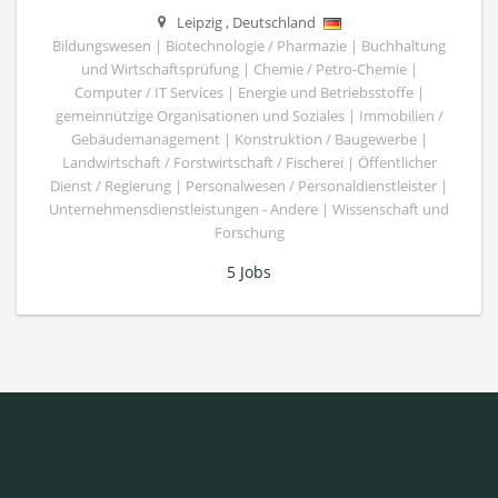
Leipzig
,
Deutschland
Bildungswesen | Biotechnologie / Pharmazie | Buchhaltung
und Wirtschaftsprüfung | Chemie / Petro-Chemie |
Computer / IT Services | Energie und Betriebsstoffe |
gemeinnützige Organisationen und Soziales | Immobilien /
Gebäudemanagement | Konstruktion / Baugewerbe |
Landwirtschaft / Forstwirtschaft / Fischerei | Öffentlicher
Dienst / Regierung | Personalwesen / Personaldienstleister |
Unternehmensdienstleistungen - Andere | Wissenschaft und
Forschung
5 Jobs