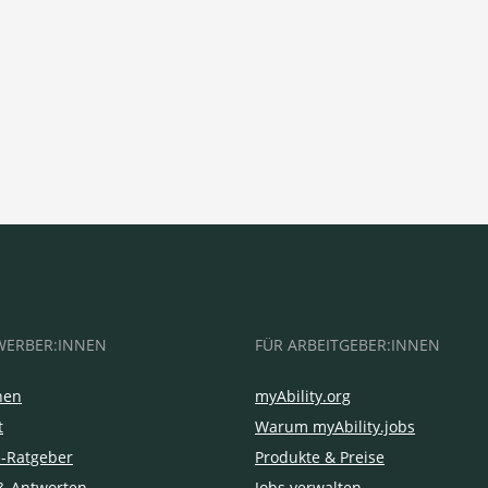
WERBER:INNEN
FÜR ARBEITGEBER:INNEN
hen
myAbility.org
t
Warum myAbility.jobs
e-Ratgeber
Produkte & Preise
& Antworten
Jobs verwalten