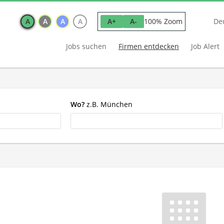
A
A
A
A
100% Zoom
A+
A-
De
Jobs suchen
Firmen entdecken
Job Alert
Wo?
z.B. München