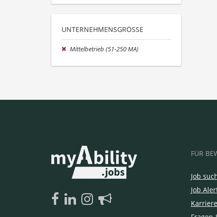
UNTERNEHMENSGRÖSSE
Mittelbetrieb (51-250 MA)
FÜR BE
Job suc
Job Aler
Karrier
Fragen 