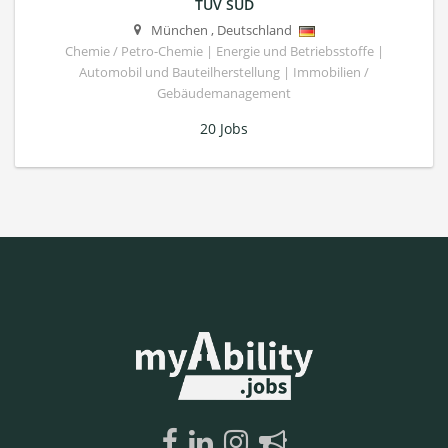
TÜV SÜD
München
,
Deutschland
Chemie / Petro-Chemie | Energie und Betriebsstoffe |
Automobil und Bauteilherstellung | Immobilien /
Gebäudemanagement
20 Jobs