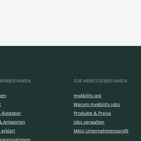
WERBER:INNEN
FÜR ARBEITGEBER:INNEN
hen
myAbility.org
t
Warum myAbility.jobs
e-Ratgeber
Produkte & Preise
& Antworten
Jobs verwalten
 erklärt
Mein Unternehmensprofil
organisationen