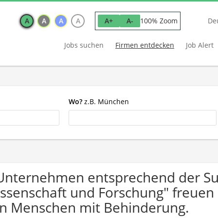
A
A
A
A
100% Zoom
A+
A-
De
Jobs suchen
Firmen entdecken
Job Alert
Wo?
z.B. München
Unternehmen entsprechend der S
ssenschaft und Forschung" freuen
n Menschen mit Behinderung.