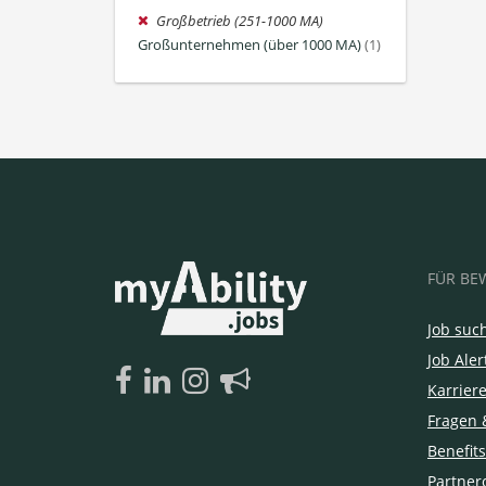
Großbetrieb (251-1000 MA)
Großunternehmen (über 1000 MA)
(1)
FÜR BE
Job suc
Job Aler
Karrier
Fragen 
Benefits
Partner