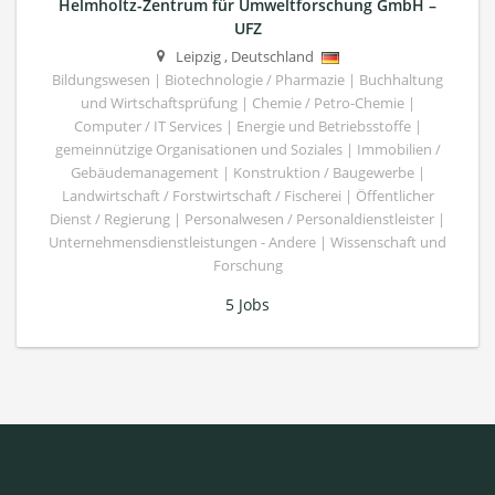
Helmholtz-Zentrum für Umweltforschung GmbH –
UFZ
Leipzig
,
Deutschland
Bildungswesen | Biotechnologie / Pharmazie | Buchhaltung
und Wirtschaftsprüfung | Chemie / Petro-Chemie |
Computer / IT Services | Energie und Betriebsstoffe |
gemeinnützige Organisationen und Soziales | Immobilien /
Gebäudemanagement | Konstruktion / Baugewerbe |
Landwirtschaft / Forstwirtschaft / Fischerei | Öffentlicher
Dienst / Regierung | Personalwesen / Personaldienstleister |
Unternehmensdienstleistungen - Andere | Wissenschaft und
Forschung
5 Jobs