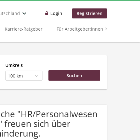
utschland
Login
Registrieren
Karriere-Ratgeber
Für Arbeitgeber:innen
Umkreis
100 km
uche "HR/Personalwesen
" freuen sich über
inderung.