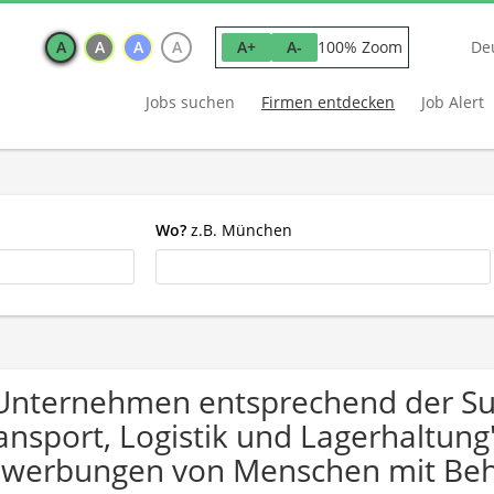
A
A
A
A
100% Zoom
A+
A-
De
Jobs suchen
Firmen entdecken
Job Alert
Wo?
z.B. München
Unternehmen entsprechend der S
ansport, Logistik und Lagerhaltung
werbungen von Menschen mit Beh