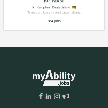
DACHSER SE
Kempten
,
Deutschland
Transport, Logistik und Lagerhaltung
284 Jobs