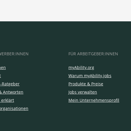
WERBER:INNEN
FÜR ARBEITGEBER:INNEN
hen
myAbility.org
t
Warum myAbility.jobs
e-Ratgeber
Produkte & Preise
& Antworten
Jobs verwalten
 erklärt
Mein Unternehmensprofil
organisationen