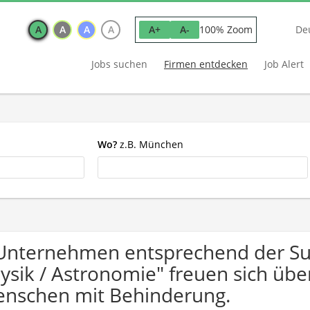
A
A
A
A
100% Zoom
A+
A-
De
Jobs suchen
Firmen entdecken
Job Alert
Wo?
z.B. München
Unternehmen entsprechend der S
ysik / Astronomie" freuen sich ü
nschen mit Behinderung.