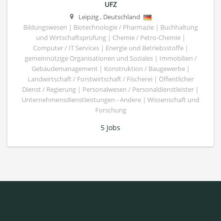
UFZ
Leipzig
,
Deutschland
Bildungswesen | Biotechnologie / Pharmazie | Buchhaltung
und Wirtschaftsprüfung | Chemie / Petro-Chemie |
Computer / IT Services | Energie und Betriebsstoffe |
gemeinnützige Organisationen und Soziales | Immobilien /
Gebäudemanagement | Konstruktion / Baugewerbe |
Landwirtschaft / Forstwirtschaft / Fischerei | Öffentlicher
Dienst / Regierung | Personalwesen / Personaldienstleister |
Unternehmensdienstleistungen - Andere | Wissenschaft und
Forschung
5 Jobs