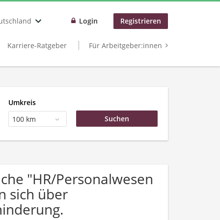
utschland
Login
Registrieren
Karriere-Ratgeber
Für Arbeitgeber:innen
Umkreis
100 km
uche "HR/Personalwesen
n sich über
inderung.