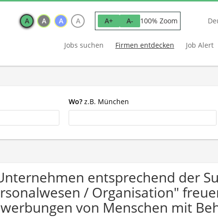
A
A
A
A
100% Zoom
A+
A-
De
Jobs suchen
Firmen entdecken
Job Alert
Wo?
z.B. München
Unternehmen entsprechend der S
rsonalwesen / Organisation" freue
werbungen von Menschen mit Beh