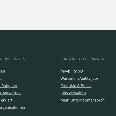
WERBER:INNEN
FÜR ARBEITGEBER:INNEN
hen
myAbility.org
t
Warum myAbility.jobs
e-Ratgeber
Produkte & Preise
& Antworten
Jobs verwalten
 erklärt
Mein Unternehmensprofil
organisationen