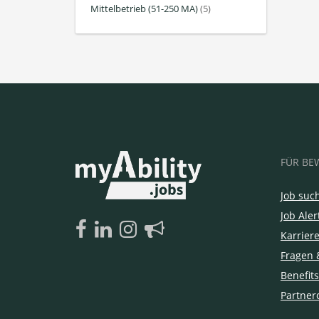
Mittelbetrieb (51-250 MA)
(5)
FÜR BE
Job suc
Job Aler
Karrier
Fragen 
Benefits
Partner