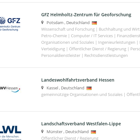
GFZ Helmholtz-Zentrum für Geoforschung
Potsdam
,
Deutschland
Wissenschaft und Forschung | Buchhaltung und Wirt
Petro-Chemie | Computer / IT Services | Finanzdiens
Organisationen und Soziales | Ingenieurleistungen |
Verteidigung | Öffentlicher Dienst / Regierung | Per
Personaldienstleister | Rechtsdienstleistungen
Landeswohlfahrtsverband Hessen
Kassel
,
Deutschland
gemeinnützige Organisationen und Soziales | Öffentli
Landschaftsverband Westfalen-Lippe
Münster
,
Deutschland
Öffentlicher Dienst / Regierung