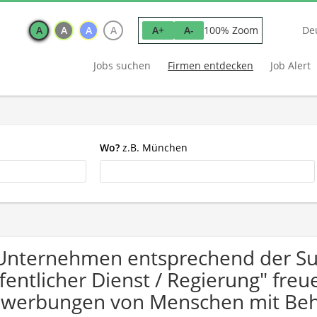
A
A
A
A
100% Zoom
A+
A-
De
Jobs suchen
Firmen entdecken
Job Alert
Wo?
z.B. München
Unternehmen entsprechend der S
fentlicher Dienst / Regierung" freu
werbungen von Menschen mit Beh