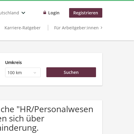
utschland
Login
Registrieren
Karriere-Ratgeber
Für Arbeitgeber:innen
Umkreis
100 km
uche "HR/Personalwesen
en sich über
inderung.