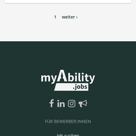
1
weiter ›
FÜR BEWERBER:INNEN
Job suchen