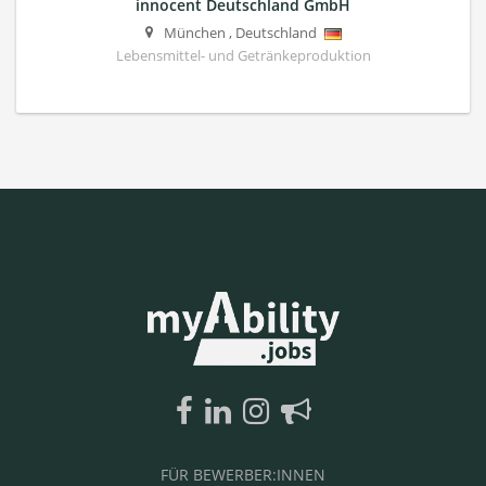
innocent Deutschland GmbH
München
,
Deutschland
Lebensmittel- und Getränkeproduktion
FÜR BEWERBER:INNEN