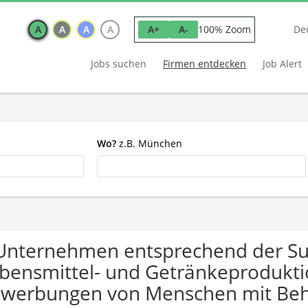
A
A
A
A
100% Zoom
A+
A-
De
Jobs suchen
Firmen entdecken
Job Alert
Wo?
z.B. München
Unternehmen entsprechend der S
bensmittel- und Getränkeproduktio
werbungen von Menschen mit Beh