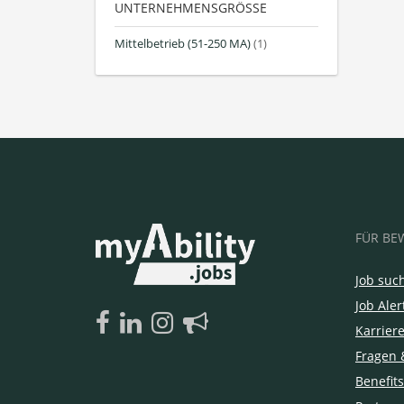
UNTERNEHMENSGRÖSSE
Mittelbetrieb (51-250 MA)
(1)
FÜR BE
Job suc
Job Aler
Karrier
Fragen 
Benefits