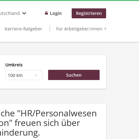
utschland
Login
Registrieren
Karriere-Ratgeber
Für Arbeitgeber:innen
Umkreis
100 km
uche "HR/Personalwesen
n" freuen sich über
inderung.