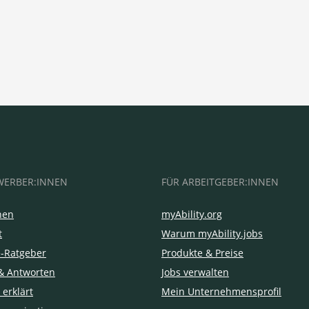
WERBER:INNEN
FÜR ARBEITGEBER:INNEN
hen
myAbility.org
t
Warum myAbility.jobs
e-Ratgeber
Produkte & Preise
& Antworten
Jobs verwalten
 erklärt
Mein Unternehmensprofil