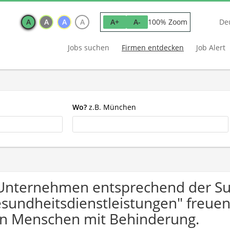
A
A
A
A
100% Zoom
A+
A-
De
Jobs suchen
Firmen entdecken
Job Alert
Wo?
z.B. München
Unternehmen entsprechend der S
sundheitsdienstleistungen" freue
n Menschen mit Behinderung.