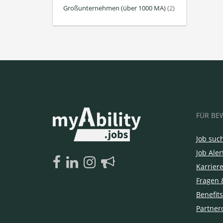
Großunternehmen (über 1000 MA)
(2)
FÜR BE
Job suc
Job Aler
Karrier
Fragen 
Benefits
Partner