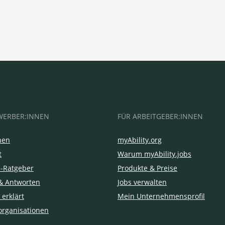
WERBER:INNEN
FÜR ARBEITGEBER:INNEN
hen
myAbility.org
t
Warum myAbility.jobs
e-Ratgeber
Produkte & Preise
& Antworten
Jobs verwalten
 erklärt
Mein Unternehmensprofil
organisationen