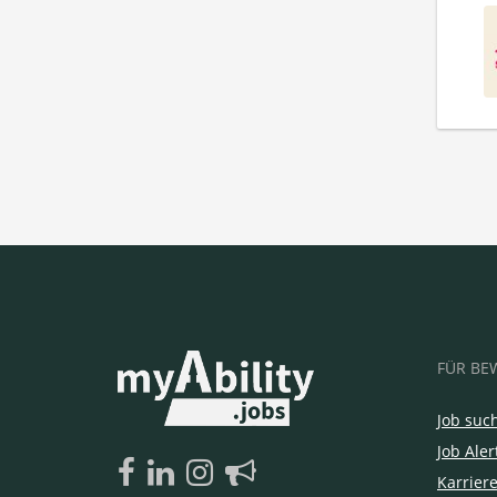
FÜR BE
Job suc
Job Aler
Karrier