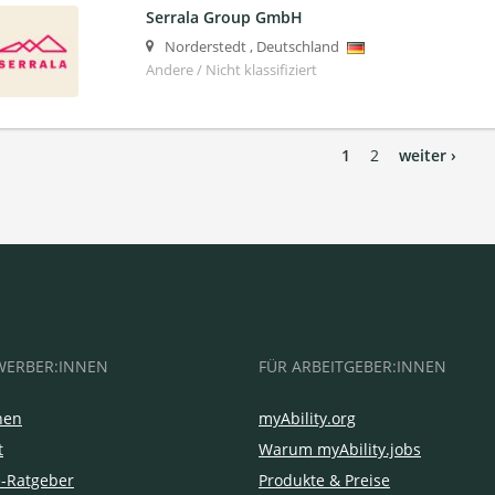
Serrala Group GmbH
Norderstedt
,
Deutschland
Andere / Nicht klassifiziert
1
2
weiter ›
WERBER:INNEN
FÜR ARBEITGEBER:INNEN
hen
myAbility.org
t
Warum myAbility.jobs
e-Ratgeber
Produkte & Preise