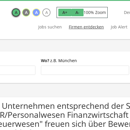
A
A
A
A
100% Zoom
A+
A-
De
Jobs suchen
Firmen entdecken
Job Alert
Wo?
z.B. München
 Unternehmen entsprechend der 
R/Personalwesen Finanzwirtschaft /
euerwesen" freuen sich über Bew