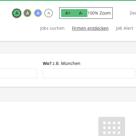
A
A
A
A
100% Zoom
A+
A-
De
Jobs suchen
Firmen entdecken
Job Alert
Wo?
z.B. München