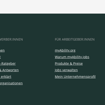
WERBER:INNEN
FÜR ARBEITGEBER:INNEN
hen
myAbility.org
t
Warum myAbility.jobs
e-Ratgeber
Produkte & Preise
& Antworten
Jobs verwalten
 erklärt
Mein Unternehmensprofil
organisationen