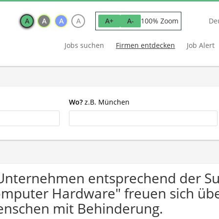
A
A
A
A
100% Zoom
A+
A-
De
Jobs suchen
Firmen entdecken
Job Alert
Wo?
z.B. München
Unternehmen entsprechend der S
mputer Hardware" freuen sich üb
nschen mit Behinderung.