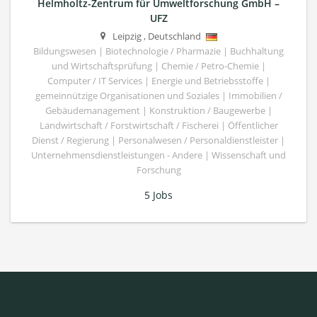
Helmholtz-Zentrum für Umweltforschung GmbH –
UFZ
Leipzig
,
Deutschland
Bildungswesen | Biotechnologie / Pharmazie | Buchhaltung
und Wirtschaftsprüfung | Chemie / Petro-Chemie |
Computer / IT Services | Energie und Betriebsstoffe |
gemeinnützige Organisationen und Soziales | Immobilien /
Gebäudemanagement | Konstruktion / Baugewerbe |
Landwirtschaft / Forstwirtschaft / Fischerei | Öffentlicher
Dienst / Regierung | Personalwesen / Personaldienstleister |
Unternehmensdienstleistungen - Andere | Wissenschaft und
Forschung
5 Jobs