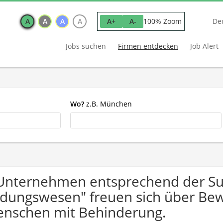
A
A
A
A
100% Zoom
A+
A-
De
Jobs suchen
Firmen entdecken
Job Alert
Wo?
z.B. München
Unternehmen entsprechend der S
ldungswesen" freuen sich über B
nschen mit Behinderung.