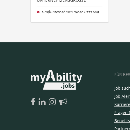
UNTERNEHMENSGRÖSSE
Großunternehmen (über 1000 MA)
FÜR BE
Job suc
Job Aler
Karrier
Fragen 
Benefits
Partner