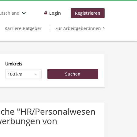
utschland
Login
Registrieren
Karriere-Ratgeber
Für Arbeitgeber:innen
Umkreis
100 km
uche "HR/Personalwesen
ewerbungen von