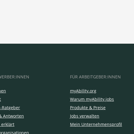
WERBER:INNEN
FÜR ARBEITGEBER:INNEN
hen
myAbility.org
t
Warum myAbility.jobs
e-Ratgeber
Produkte & Preise
& Antworten
Jobs verwalten
 erklärt
Mein Unternehmensprofil
organisationen