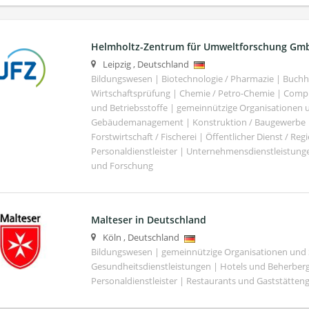
Helmholtz-Zentrum für Umweltforschung Gm
Leipzig
,
Deutschland
Bildungswesen | Biotechnologie / Pharmazie | Buch
Wirtschaftsprüfung | Chemie / Petro-Chemie | Comput
und Betriebsstoffe | gemeinnützige Organisationen u
Gebäudemanagement | Konstruktion / Baugewerbe | 
Forstwirtschaft / Fischerei | Öffentlicher Dienst / Re
Personaldienstleister | Unternehmensdienstleistunge
und Forschung
Malteser in Deutschland
Köln
,
Deutschland
Bildungswesen | gemeinnützige Organisationen und S
Gesundheitsdienstleistungen | Hotels und Beherber
Personaldienstleister | Restaurants und Gaststätte