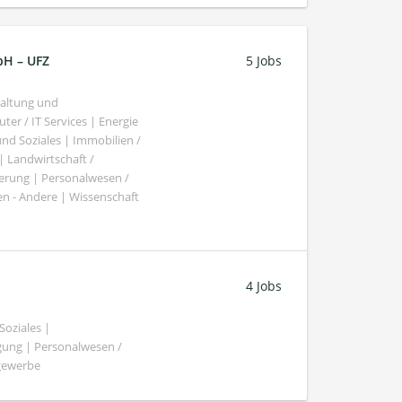
bH – UFZ
5 Jobs
haltung und
er / IT Services | Energie
nd Soziales | Immobilien /
Landwirtschaft /
gierung | Personalwesen /
n - Andere | Wissenschaft
4 Jobs
oziales |
gung | Personalwesen /
ngewerbe