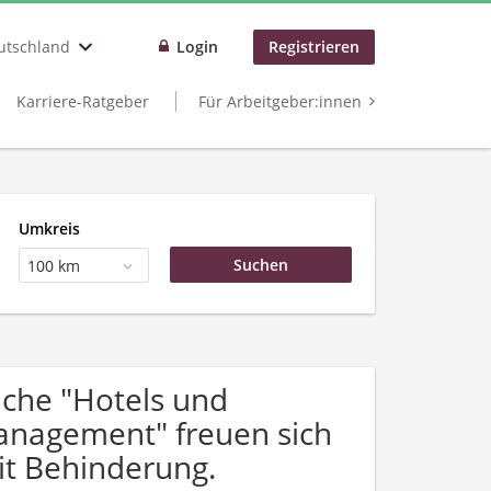
utschland
Login
Registrieren
Karriere-Ratgeber
Für Arbeitgeber:innen
Umkreis
100 km
che "Hotels und
anagement" freuen sich
t Behinderung.