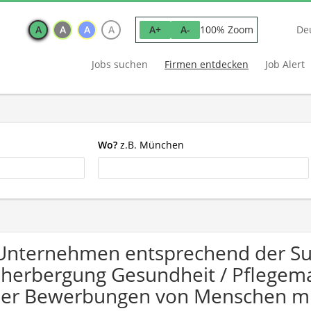
A
A
A
A
100% Zoom
A+
A-
De
Jobs suchen
Firmen entdecken
Job Alert
Wo?
z.B. München
Unternehmen entsprechend der Su
herbergung Gesundheit / Pflegem
er Bewerbungen von Menschen mi