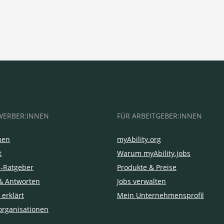
WERBER:INNEN
FÜR ARBEITGEBER:INNEN
hen
myAbility.org
t
Warum myAbility.jobs
e-Ratgeber
Produkte & Preise
& Antworten
Jobs verwalten
 erklärt
Mein Unternehmensprofil
organisationen