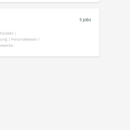
5 Jobs
oziales |
gung | Personalwesen /
ngewerbe