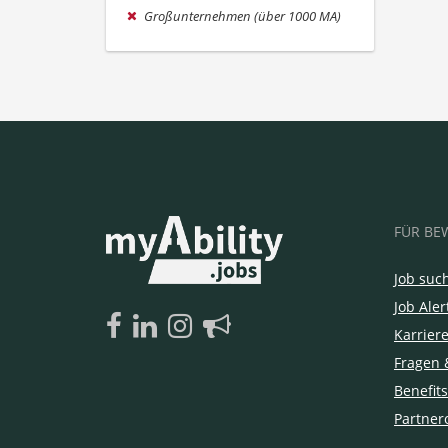
Großunternehmen (über 1000 MA)
FÜR BE
Job suc
Job Aler
Karrier
Fragen 
Benefits
Partner