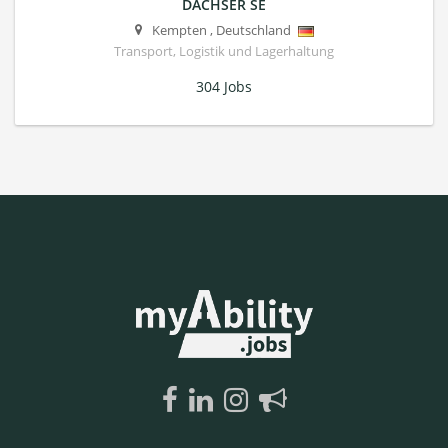
DACHSER SE
Kempten
,
Deutschland
Transport, Logistik und Lagerhaltung
304 Jobs