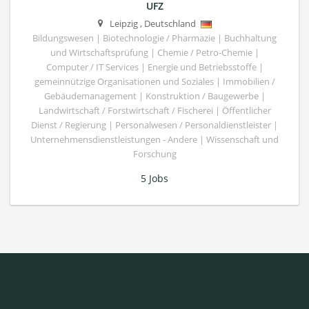
UFZ
Leipzig
,
Deutschland
Bildungswesen | Biotechnologie / Pharmazie | Buchhaltung
und Wirtschaftsprüfung | Chemie / Petro-Chemie |
Computer / IT Services | Energie und Betriebsstoffe |
gemeinnützige Organisationen und Soziales | Immobilien /
Gebäudemanagement | Konstruktion / Baugewerbe |
Landwirtschaft / Forstwirtschaft / Fischerei | Öffentlicher
Dienst / Regierung | Personalwesen / Personaldienstleister |
Unternehmensdienstleistungen - Andere | Wissenschaft und
Forschung
5 Jobs