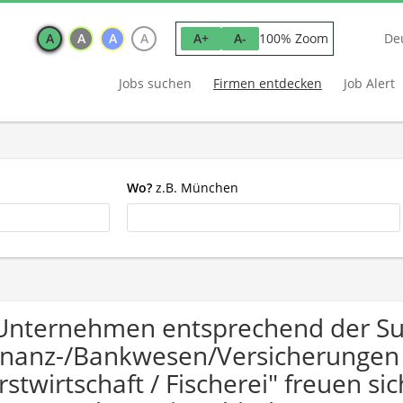
A
A
A
A
100% Zoom
A+
A-
De
Jobs suchen
Firmen entdecken
Job Alert
Wo?
z.B. München
Unternehmen entsprechend der S
inanz-/Bankwesen/Versicherungen 
rstwirtschaft / Fischerei" freuen 