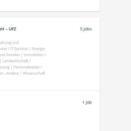
bH – UFZ
5 Jobs
haltung und
er / IT Services | Energie
nd Soziales | Immobilien /
Landwirtschaft /
gierung | Personalwesen /
n - Andere | Wissenschaft
1 job