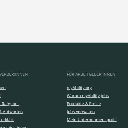
WERBER:INNEN
FÜR ARBEITGEBER:INNEN
hen
myAbility.org
t
Warum myAbility.jobs
e-Ratgeber
Produkte & Preise
& Antworten
Jobs verwalten
 erklärt
Mein Unternehmensprofil
organisationen