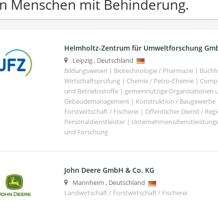
n Menschen mit Behinderung.
Helmholtz-Zentrum für Umweltforschung Gm
Leipzig
,
Deutschland
Bildungswesen | Biotechnologie / Pharmazie | Buch
Wirtschaftsprüfung | Chemie / Petro-Chemie | Comput
und Betriebsstoffe | gemeinnützige Organisationen u
Gebäudemanagement | Konstruktion / Baugewerbe | 
Forstwirtschaft / Fischerei | Öffentlicher Dienst / Re
Personaldienstleister | Unternehmensdienstleistunge
und Forschung
John Deere GmbH & Co. KG
Mannheim
,
Deutschland
Landwirtschaft / Forstwirtschaft / Fischerei