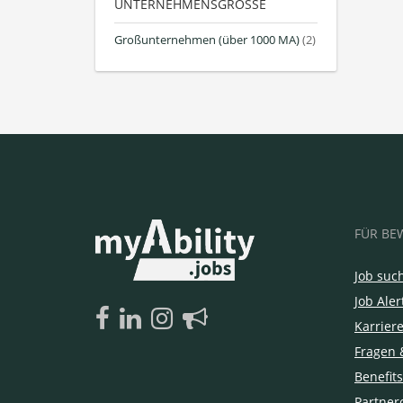
UNTERNEHMENSGRÖSSE
Großunternehmen (über 1000 MA)
(2)
FÜR BE
Job suc
Job Aler
Karrier
Fragen 
Benefits
Partner