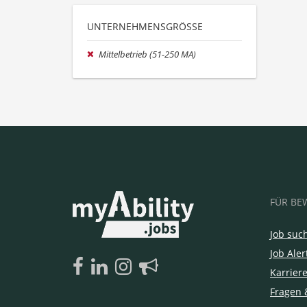
UNTERNEHMENSGRÖSSE
Mittelbetrieb (51-250 MA)
FÜR BE
Job suc
Job Aler
Karrier
Fragen 