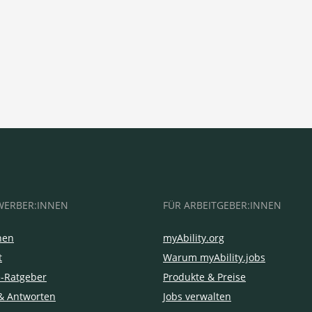
WERBER:INNEN
FÜR ARBEITGEBER:INNEN
hen
myAbility.org
t
Warum myAbility.jobs
e-Ratgeber
Produkte & Preise
& Antworten
Jobs verwalten