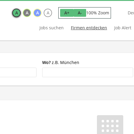
A
A
A
A
100% Zoom
A+
A-
De
Jobs suchen
Firmen entdecken
Job Alert
Wo?
z.B. München