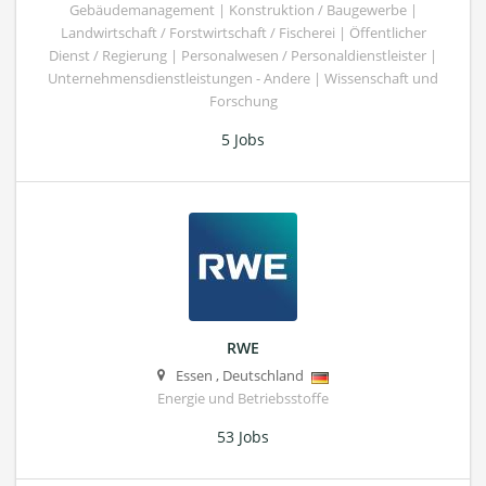
Gebäudemanagement | Konstruktion / Baugewerbe |
Landwirtschaft / Forstwirtschaft / Fischerei | Öffentlicher
Dienst / Regierung | Personalwesen / Personaldienstleister |
Unternehmensdienstleistungen - Andere | Wissenschaft und
Forschung
5 Jobs
RWE
Essen
,
Deutschland
Energie und Betriebsstoffe
53 Jobs