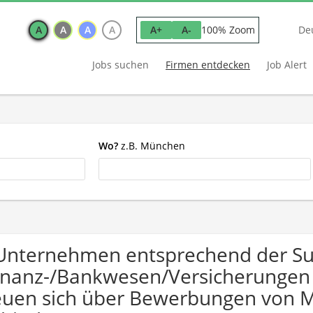
A
A
A
A
100% Zoom
A+
A-
De
Jobs suchen
Firmen entdecken
Job Alert
Wo?
z.B. München
Unternehmen entsprechend der S
inanz-/Bankwesen/Versicherungen
euen sich über Bewerbungen von 