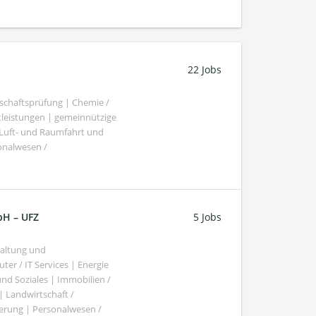
22 Jobs
schaftsprüfung | Chemie /
tleistungen | gemeinnützige
 Luft- und Raumfahrt und
sonalwesen /
bH – UFZ
5 Jobs
haltung und
er / IT Services | Energie
nd Soziales | Immobilien /
Landwirtschaft /
gierung | Personalwesen /