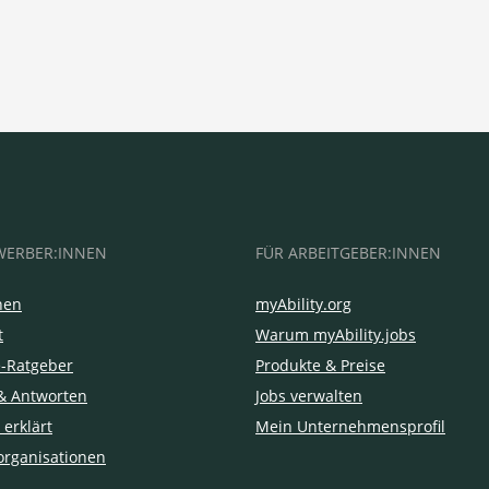
WERBER:INNEN
FÜR ARBEITGEBER:INNEN
hen
myAbility.org
t
Warum myAbility.jobs
e-Ratgeber
Produkte & Preise
& Antworten
Jobs verwalten
 erklärt
Mein Unternehmensprofil
organisationen