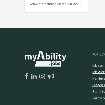
Großunternehmen (über 1000 MA)
(2)
FÜR BE
Job suc
Job Aler
Karrier
Fragen 
Benefits
Partner