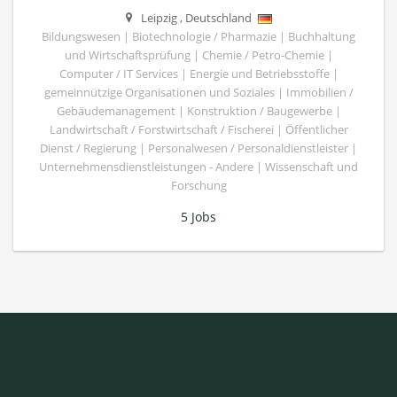
Leipzig
,
Deutschland
Bildungswesen | Biotechnologie / Pharmazie | Buchhaltung
und Wirtschaftsprüfung | Chemie / Petro-Chemie |
Computer / IT Services | Energie und Betriebsstoffe |
gemeinnützige Organisationen und Soziales | Immobilien /
Gebäudemanagement | Konstruktion / Baugewerbe |
Landwirtschaft / Forstwirtschaft / Fischerei | Öffentlicher
Dienst / Regierung | Personalwesen / Personaldienstleister |
Unternehmensdienstleistungen - Andere | Wissenschaft und
Forschung
5 Jobs